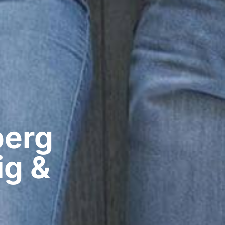
erg​
ig &