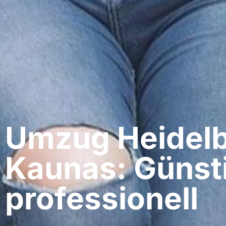
Umzug Heidelb
Kaunas: Günst
professionell​