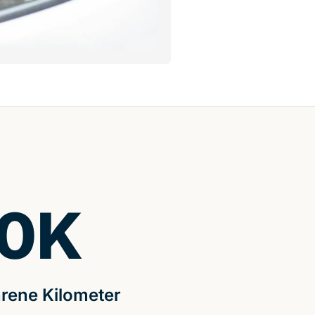
0
K
rene Kilometer