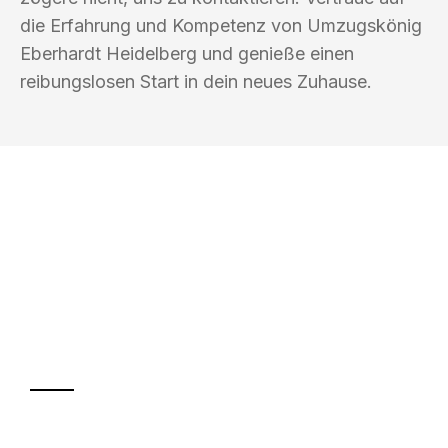
die Erfahrung und Kompetenz von Umzugskönig
Eberhardt Heidelberg und genieße einen
reibungslosen Start in dein neues Zuhause.
UMZUGSKÖNIG EBERHARDT
HEIDELBERG
Ihr Umzug oder
Transport
Sparen Sie bis zu 100€ bei Anfrage