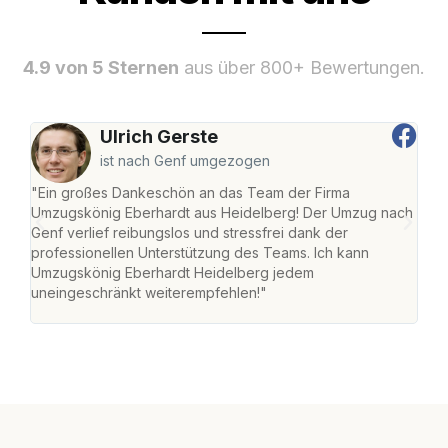
4.9 von 5 Sternen
aus über 800+ Bewertungen.
Ulrich Gerste
ist nach Genf umgezogen
"Ein großes Dankeschön an das Team der Firma
"Di
Umzugskönig Eberhardt aus Heidelberg! Der Umzug nach
Hei
Genf verlief reibungslos und stressfrei dank der
Amst
professionellen Unterstützung des Teams. Ich kann
effi
Umzugskönig Eberhardt Heidelberg jedem
alle
uneingeschränkt weiterempfehlen!"
für 