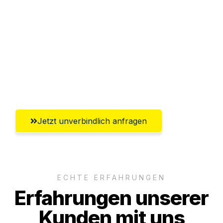
Abwicklung innerhalb von 24 Stunden
Versichert bis zu 7.500€
Ggf. komplette Zollabwicklung inklusive
Umfassender Kundensupport aus
Heidelberg
Jetzt unverbindlich anfragen
ECHTE ERFAHRUNGEN
Erfahrungen unserer
Kunden mit uns