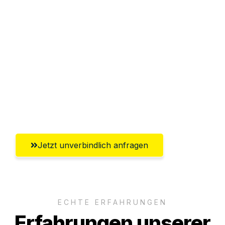
Sparen Sie bis zu 100€ bei Anfrage
Abwicklung innerhalb von 24 Stunden
Versichert bis zu 7.500€
Ggf. komplette Zollabwicklung inklusive
Umfassender Kundensupport aus
Heidelberg
Jetzt unverbindlich anfragen
ECHTE ERFAHRUNGEN
Erfahrungen unserer