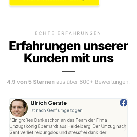
ECHTE ERFAHRUNGEN
Erfahrungen unserer
Kunden mit uns
4.9 von 5 Sternen
aus über 800+ Bewertungen.
Ulrich Gerste
ist nach Genf umgezogen
"Ein großes Dankeschön an das Team der Firma
"Di
Umzugskönig Eberhardt aus Heidelberg! Der Umzug nach
Hei
Genf verlief reibungslos und stressfrei dank der
Amst