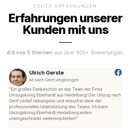
ECHTE ERFAHRUNGEN
Erfahrungen unserer
Kunden mit uns
4.9 von 5 Sternen
aus über 800+ Bewertungen.
Ulrich Gerste
ist nach Genf umgezogen
"Ein großes Dankeschön an das Team der Firma
"Di
Umzugskönig Eberhardt aus Heidelberg! Der Umzug nach
Hei
Genf verlief reibungslos und stressfrei dank der
Amst
professionellen Unterstützung des Teams. Ich kann
effi
Umzugskönig Eberhardt Heidelberg jedem
alle
uneingeschränkt weiterempfehlen!"
für 