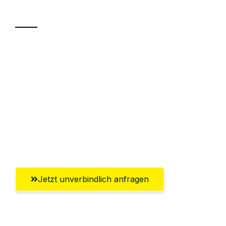
Transport
Sparen Sie bis zu 100€ bei Anfrage
Abwicklung innerhalb von 24 Stunden
Versichert bis zu 7.500€
Ggf. komplette Zollabwicklung inklusive
Umfassender Kundensupport aus
Heidelberg
Jetzt unverbindlich anfragen