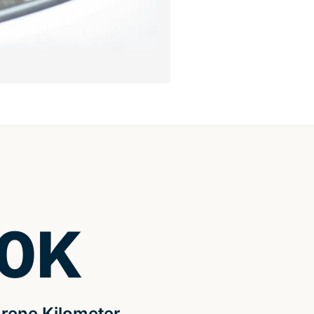
0
K
rene Kilometer