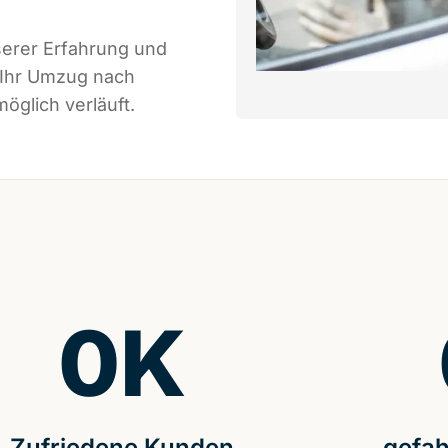
serer Erfahrung und
 Ihr Umzug nach
öglich verläuft.
0
K
Zufriedene Kunden
gefah