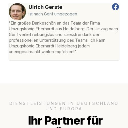
Ulrich Gerste
ist nach Genf umgezogen
"Ein großes Dankeschön an das Team der Firma
"Di
Umzugskönig Eberhardt aus Heidelberg! Der Umzug nach
Hei
Genf verlief reibungslos und stressfrei dank der
Amst
professionellen Unterstützung des Teams. Ich kann
effi
Umzugskönig Eberhardt Heidelberg jedem
alle
uneingeschränkt weiterempfehlen!"
für 
DIENSTLEISTUNGEN IN DEUTSCHLAND
UND EUROPA
Ihr Partner für