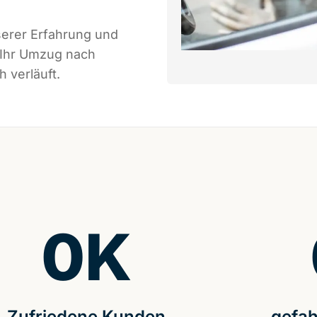
serer Erfahrung und
 Ihr Umzug nach
 verläuft.
0
K
Zufriedene Kunden
gefah