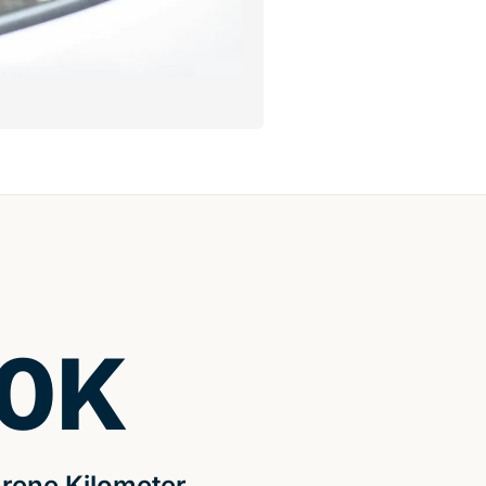
0
K
rene Kilometer