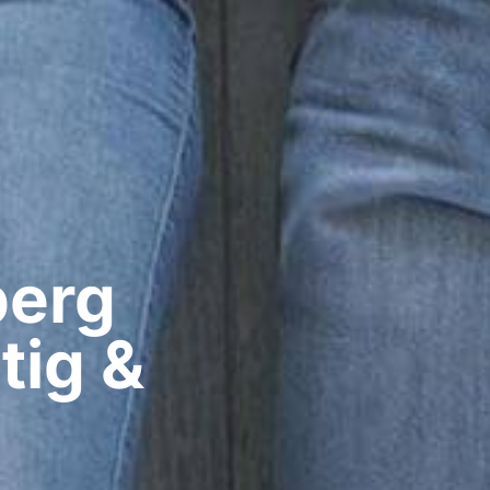
erg​
tig &