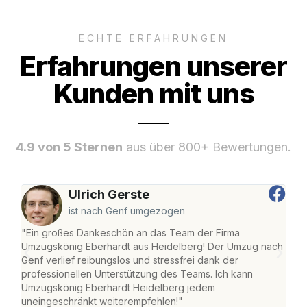
ECHTE ERFAHRUNGEN
Erfahrungen unserer
Kunden mit uns
4.9 von 5 Sternen
aus über 800+ Bewertungen.
Ulrich Gerste
ist nach Genf umgezogen
"Ein großes Dankeschön an das Team der Firma
"Di
Umzugskönig Eberhardt aus Heidelberg! Der Umzug nach
Hei
Genf verlief reibungslos und stressfrei dank der
Amst
professionellen Unterstützung des Teams. Ich kann
effi
Umzugskönig Eberhardt Heidelberg jedem
alle
uneingeschränkt weiterempfehlen!"
für 