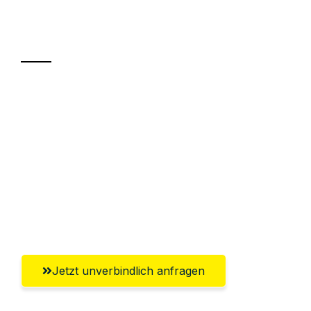
Ihr Umzug oder
Transport
Sparen Sie bis zu 100€ bei Anfrage
Abwicklung innerhalb von 24 Stunden
Versichert bis zu 7.500€
Ggf. komplette Zollabwicklung inklusive
Umfassender Kundensupport aus
Heidelberg
Jetzt unverbindlich anfragen