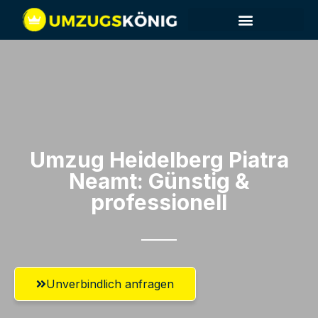
Umzug Heidelberg​ Piatra
Neamt: Günstig &
professionell​
Unverbindlich anfragen