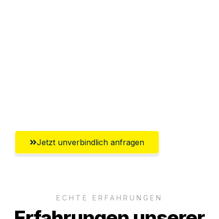
Sparen Sie bis zu 100€ bei Anfrage
Abwicklung innerhalb von 24 Stunden
Versichert bis zu 7.500€
Ggf. komplette Zollabwicklung inklusive
Umfassender Kundensupport aus
Heidelberg
Jetzt unverbindlich anfragen
ECHTE ERFAHRUNGEN
Erfahrungen unserer