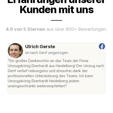
Kunden mit uns
4.9 von 5 Sternen
aus über 800+ Bewertungen.
Ulrich Gerste
ist nach Genf umgezogen
"Ein großes Dankeschön an das Team der Firma
"Di
Umzugskönig Eberhardt aus Heidelberg! Der Umzug nach
Hei
Genf verlief reibungslos und stressfrei dank der
Amst
professionellen Unterstützung des Teams. Ich kann
effi
Umzugskönig Eberhardt Heidelberg jedem
alle
uneingeschränkt weiterempfehlen!"
für 