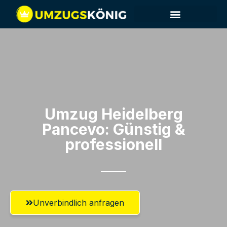
Umzug Heidelberg​
Pancevo: Günstig &
professionell​
Unverbindlich anfragen