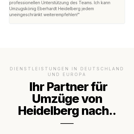
professionellen Unterstützung des Teams. Ich kann
effi
Umzugskönig Eberhardt Heidelberg jedem
alle
uneingeschränkt weiterempfehlen!"
für 
DIENSTLEISTUNGEN IN DEUTSCHLAND
UND EUROPA
Ihr Partner für
Umzüge von
Heidelberg nach..