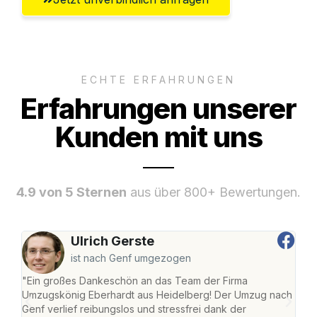
ECHTE ERFAHRUNGEN
Erfahrungen unserer
Kunden mit uns
4.9 von 5 Sternen
aus über 800+ Bewertungen.
Ulrich Gerste
ist nach Genf umgezogen
"Ein großes Dankeschön an das Team der Firma
"Di
Umzugskönig Eberhardt aus Heidelberg! Der Umzug nach
Hei
Genf verlief reibungslos und stressfrei dank der
Amst