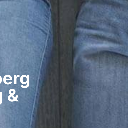
erg​
g &