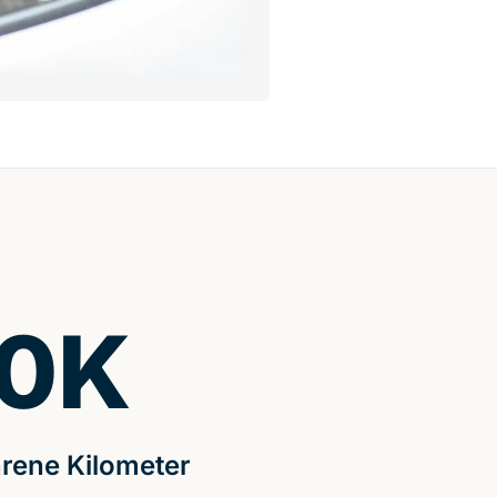
0
K
rene Kilometer