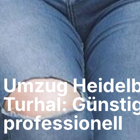
Umzug Heidelb
Turhal: Günsti
professionell​