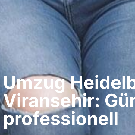
Umzug Heidelb
Viransehir: Gü
professionell​