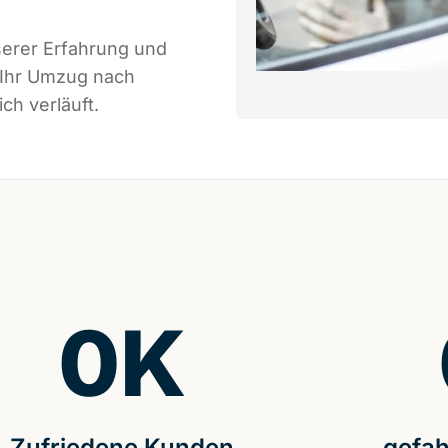
serer Erfahrung und
 Ihr Umzug nach
ch verläuft.
0
K
Zufriedene Kunden
gefah