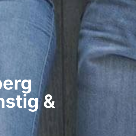
erg​
nstig &