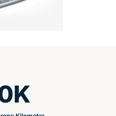
0
K
rene Kilometer