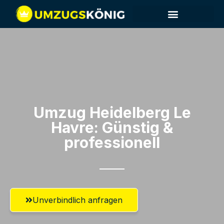
Umzug Heidelberg​ Le
Havre: Günstig &
professionell​
Unverbindlich anfragen