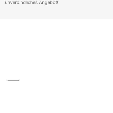
unverbindliches Angebot!
UMZUGSKÖNIG EBERHARDT
HEIDELBERG
Ihr Umzug oder
Transport
Sparen Sie bis zu 100€ bei Anfrage
Abwicklung innerhalb von 24 Stunden
Versichert bis zu 7.500€