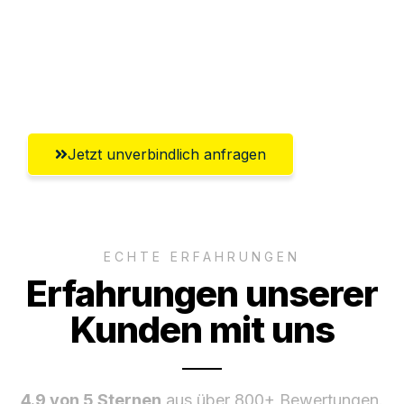
Ggf. komplette Zollabwicklung inklusive
Umfassender Kundensupport aus
Heidelberg
Jetzt unverbindlich anfragen
ECHTE ERFAHRUNGEN
Erfahrungen unserer
Kunden mit uns
4.9 von 5 Sternen
aus über 800+ Bewertungen.