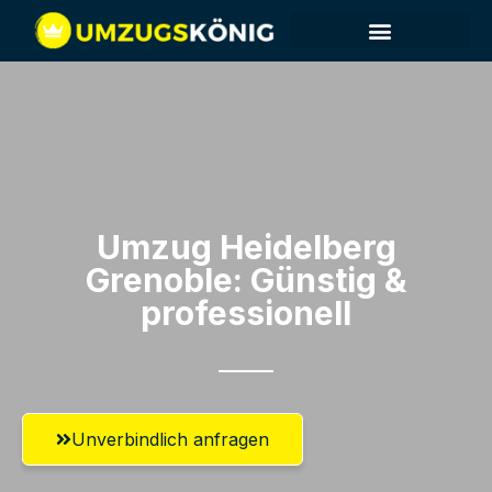
Umzug Heidelberg​
Grenoble: Günstig &
professionell​
Unverbindlich anfragen