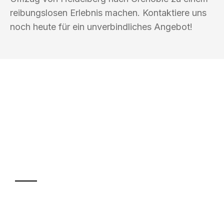
reibungslosen Erlebnis machen. Kontaktiere uns
noch heute für ein unverbindliches Angebot!
UMZUGSKÖNIG EBERHARDT
HEIDELBERG
Ihr Umzug oder
Transport
Sparen Sie bis zu 100€ bei Anfrage
Abwicklung innerhalb von 24 Stunden