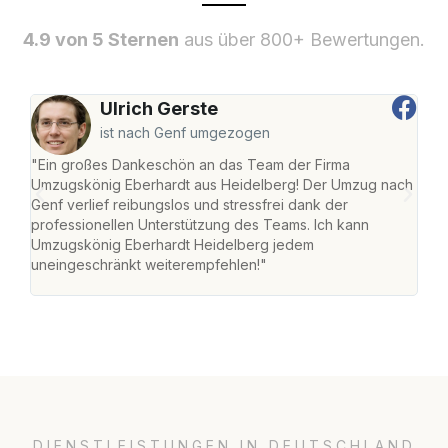
4.9 von 5 Sternen
aus über 800+ Bewertungen.
Ulrich Gerste
ist nach Genf umgezogen
"Ein großes Dankeschön an das Team der Firma
"Di
Umzugskönig Eberhardt aus Heidelberg! Der Umzug nach
Hei
Genf verlief reibungslos und stressfrei dank der
Amst
professionellen Unterstützung des Teams. Ich kann
effi
Umzugskönig Eberhardt Heidelberg jedem
alle
uneingeschränkt weiterempfehlen!"
für 
DIENSTLEISTUNGEN IN DEUTSCHLAND