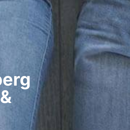
erg​
 &