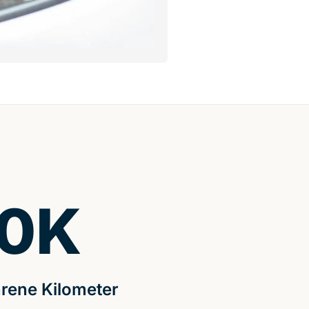
0
K
rene Kilometer