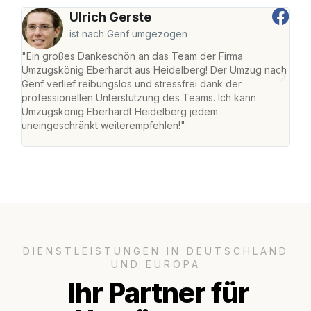
Ulrich Gerste
ist nach Genf umgezogen
"Ein großes Dankeschön an das Team der Firma
"Di
Umzugskönig Eberhardt aus Heidelberg! Der Umzug nach
Hei
Genf verlief reibungslos und stressfrei dank der
Amst
professionellen Unterstützung des Teams. Ich kann
effi
Umzugskönig Eberhardt Heidelberg jedem
alle
uneingeschränkt weiterempfehlen!"
für 
DIENSTLEISTUNGEN IN DEUTSCHLAND
UND EUROPA
Ihr Partner für