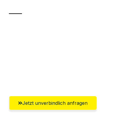
Transport
Sparen Sie bis zu 100€ bei Anfrage
Abwicklung innerhalb von 24 Stunden
Versichert bis zu 7.500€
Ggf. komplette Zollabwicklung inklusive
Umfassender Kundensupport aus
Heidelberg
Jetzt unverbindlich anfragen