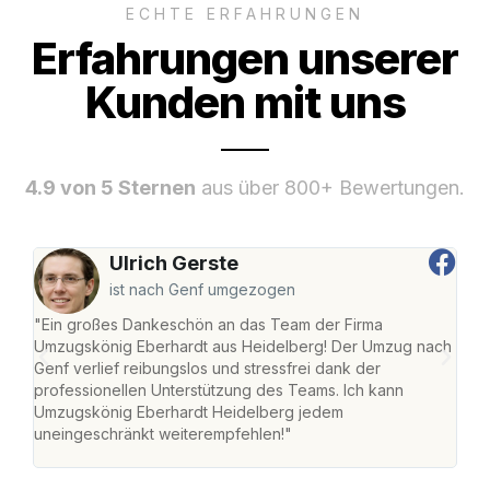
ECHTE ERFAHRUNGEN
Erfahrungen unserer
Kunden mit uns
4.9 von 5 Sternen
aus über 800+ Bewertungen.
Ulrich Gerste
ist nach Genf umgezogen
"Ein großes Dankeschön an das Team der Firma
"Di
Umzugskönig Eberhardt aus Heidelberg! Der Umzug nach
Hei
Genf verlief reibungslos und stressfrei dank der
Amst
professionellen Unterstützung des Teams. Ich kann
effi
Umzugskönig Eberhardt Heidelberg jedem
alle
uneingeschränkt weiterempfehlen!"
für 