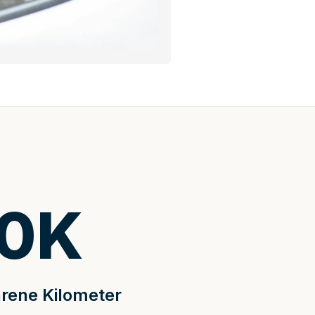
0
K
rene Kilometer