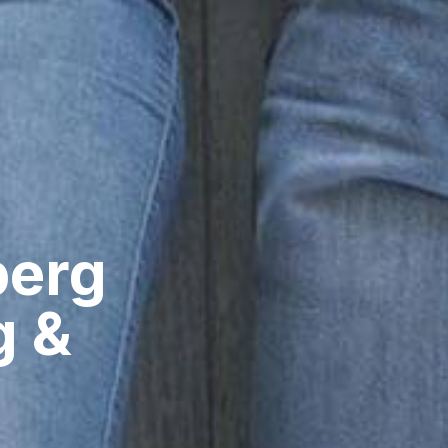
erg​
g &