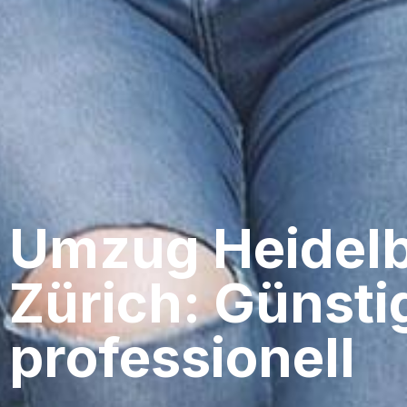
Umzug Heidelb
Zürich: Günsti
professionell​