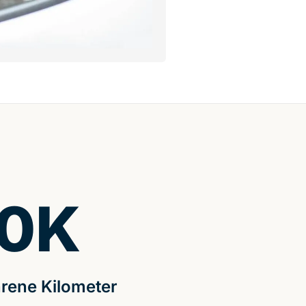
0
K
rene Kilometer