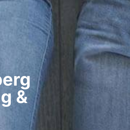
erg​
ig &