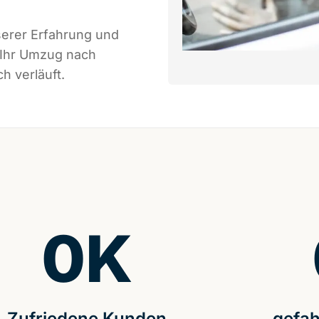
serer Erfahrung und
 Ihr Umzug nach
h verläuft.
0
K
Zufriedene Kunden
gefah