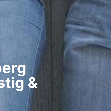
erg​
tig &