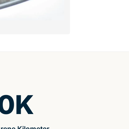
0
K
rene Kilometer