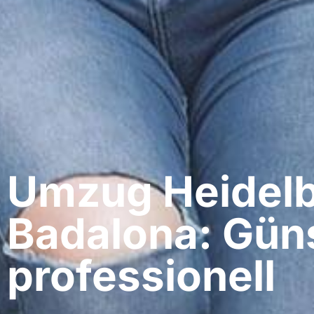
Umzug Heidelb
Badalona: Güns
professionell​