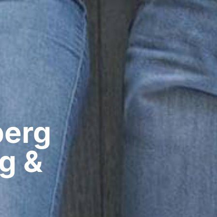
erg​
g &