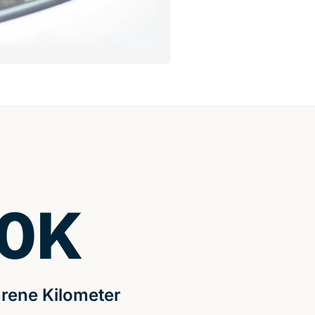
0
K
rene Kilometer