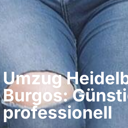
Umzug Heidelb
Burgos: Günsti
professionell​