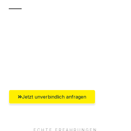
Sparen Sie bis zu 100€ bei Anfrage
Abwicklung innerhalb von 24 Stunden
Versichert bis zu 7.500€
Ggf. komplette Zollabwicklung inklusive
Umfassender Kundensupport aus
Heidelberg
Jetzt unverbindlich anfragen
ECHTE ERFAHRUNGEN