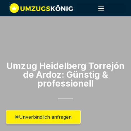
Umzug Heidelberg​ Torrejón
de Ardoz: Günstig &
professionell​
Unverbindlich anfragen