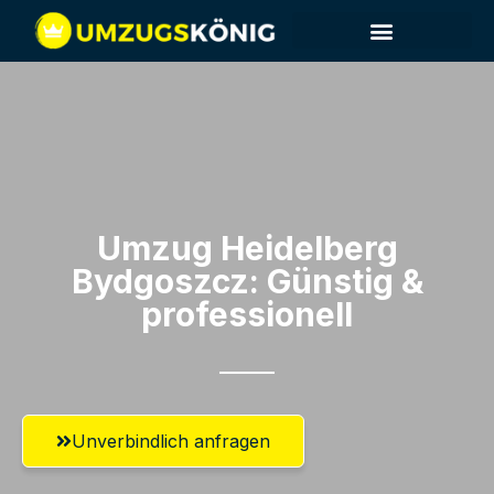
Umzug Heidelberg​
Bydgoszcz: Günstig &
professionell​
Unverbindlich anfragen