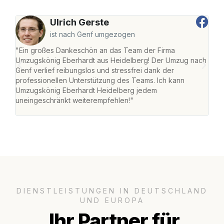
Ulrich Gerste
ist nach Genf umgezogen
"Ein großes Dankeschön an das Team der Firma
"Di
Umzugskönig Eberhardt aus Heidelberg! Der Umzug nach
Hei
Genf verlief reibungslos und stressfrei dank der
Amst
professionellen Unterstützung des Teams. Ich kann
effi
Umzugskönig Eberhardt Heidelberg jedem
alle
uneingeschränkt weiterempfehlen!"
für 
DIENSTLEISTUNGEN IN DEUTSCHLAND
UND EUROPA
Ihr Partner für