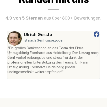
4.9 von 5 Sternen
aus über 800+ Bewertungen.
Ulrich Gerste
ist nach Genf umgezogen
"Ein großes Dankeschön an das Team der Firma
"Di
Umzugskönig Eberhardt aus Heidelberg! Der Umzug nach
Hei
Genf verlief reibungslos und stressfrei dank der
Amst
professionellen Unterstützung des Teams. Ich kann
effi
Umzugskönig Eberhardt Heidelberg jedem
alle
uneingeschränkt weiterempfehlen!"
für 