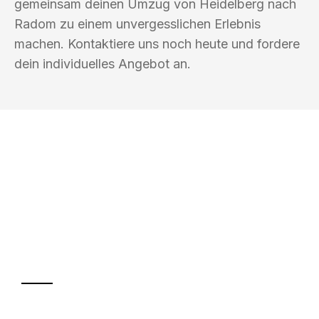
gemeinsam deinen Umzug von Heidelberg nach
Radom zu einem unvergesslichen Erlebnis
machen. Kontaktiere uns noch heute und fordere
dein individuelles Angebot an.
UMZUGSKÖNIG EBERHARDT
HEIDELBERG
Ihr Umzug oder
Transport
Sparen Sie bis zu 100€ bei Anfrage