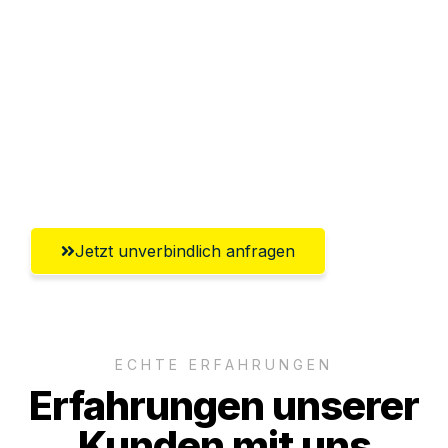
Abwicklung innerhalb von 24 Stunden
Versichert bis zu 7.500€
Ggf. komplette Zollabwicklung inklusive
Umfassender Kundensupport aus
Heidelberg
Jetzt unverbindlich anfragen
ECHTE ERFAHRUNGEN
Erfahrungen unserer
Kunden mit uns