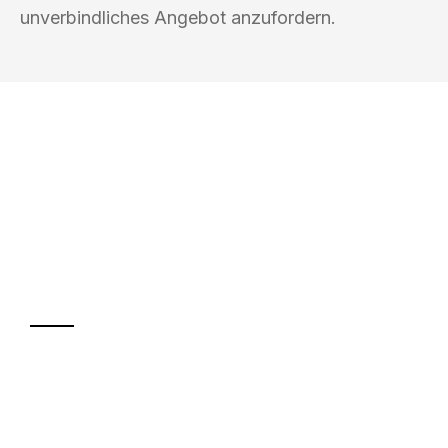
unverbindliches Angebot anzufordern.
UMZUGSKÖNIG EBERHARDT
HEIDELBERG
Ihr Umzug oder
Transport
Sparen Sie bis zu 100€ bei Anfrage
Abwicklung innerhalb von 24 Stunden
Versichert bis zu 7.500€