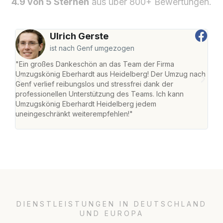
4.9 von 5 Sternen
aus über 800+ Bewertungen.
Ulrich Gerste
ist nach Genf umgezogen
"Ein großes Dankeschön an das Team der Firma
"Di
Umzugskönig Eberhardt aus Heidelberg! Der Umzug nach
Hei
Genf verlief reibungslos und stressfrei dank der
Amst
professionellen Unterstützung des Teams. Ich kann
effi
Umzugskönig Eberhardt Heidelberg jedem
alle
uneingeschränkt weiterempfehlen!"
für 
DIENSTLEISTUNGEN IN DEUTSCHLAND
UND EUROPA