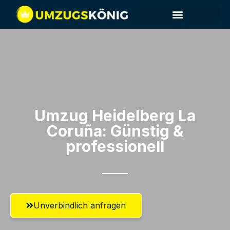
Umzug Heidelberg​ La
Coruña: Günstig &
professionell​
Unverbindlich anfragen