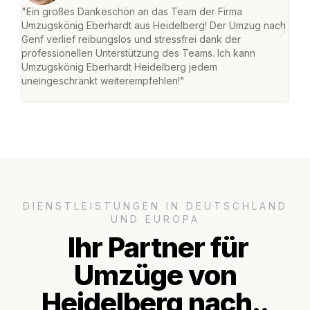
"Ein großes Dankeschön an das Team der Firma
"Di
Umzugskönig Eberhardt aus Heidelberg! Der Umzug nach
Hei
Genf verlief reibungslos und stressfrei dank der
Amst
professionellen Unterstützung des Teams. Ich kann
effi
Umzugskönig Eberhardt Heidelberg jedem
alle
uneingeschränkt weiterempfehlen!"
für 
DIENSTLEISTUNGEN IN DEUTSCHLAND
UND EUROPA
Ihr Partner für
Umzüge von
Heidelberg nach..