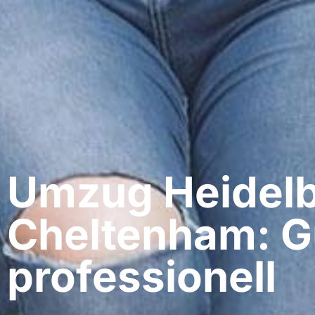
Umzug Heidelb
Cheltenham: G
professionell​