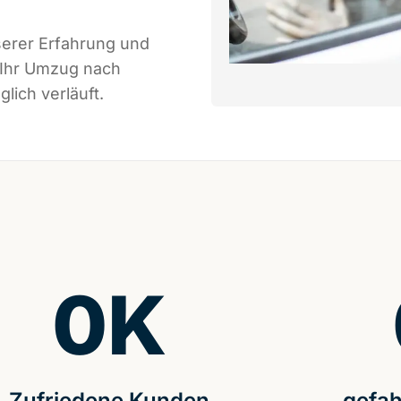
serer Erfahrung und
 Ihr Umzug nach
lich verläuft.
0
K
Zufriedene Kunden
gefah