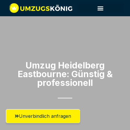
Umzug Heidelberg​
Eastbourne: Günstig &
professionell​
Unverbindlich anfragen