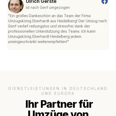
Ulrich Gerste
ist nach Genf umgezogen
"Ein großes Dankeschön an das Team der Firma
"Di
Umzugskönig Eberhardt aus Heidelberg! Der Umzug nach
Hei
Genf verlief reibungslos und stressfrei dank der
Amst
professionellen Unterstützung des Teams. Ich kann
effi
Umzugskönig Eberhardt Heidelberg jedem
alle
uneingeschränkt weiterempfehlen!"
für 
DIENSTLEISTUNGEN IN DEUTSCHLAND
UND EUROPA
Ihr Partner für
Umzüge von