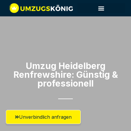
Umzug Heidelberg​
Renfrewshire: Günstig &
professionell​
Unverbindlich anfragen