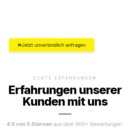
Ggf. komplette Zollabwicklung inklusive
Umfassender Kundensupport aus
Heidelberg
Jetzt unverbindlich anfragen
ECHTE ERFAHRUNGEN
Erfahrungen unserer
Kunden mit uns
4.9 von 5 Sternen
aus über 800+ Bewertungen.