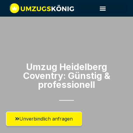
Umzug Heidelberg​
Coventry: Günstig &
professionell​
Unverbindlich anfragen