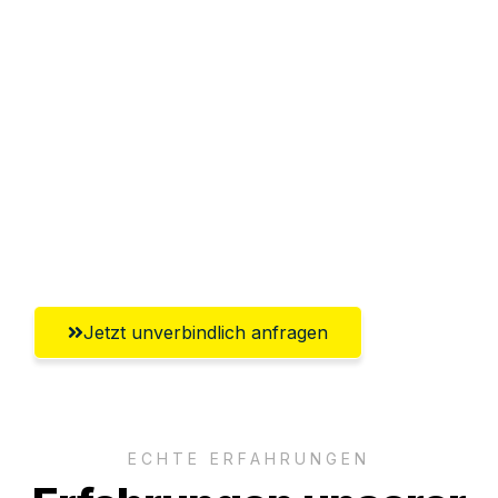
Sparen Sie bis zu 100€ bei Anfrage
Abwicklung innerhalb von 24 Stunden
Versichert bis zu 7.500€
Ggf. komplette Zollabwicklung inklusive
Umfassender Kundensupport aus
Heidelberg
Jetzt unverbindlich anfragen
ECHTE ERFAHRUNGEN