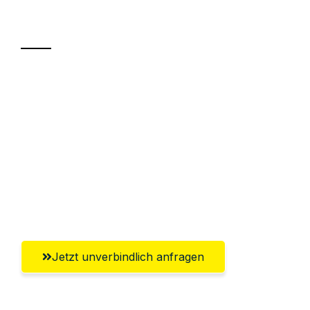
Transport
Sparen Sie bis zu 100€ bei Anfrage
Abwicklung innerhalb von 24 Stunden
Versichert bis zu 7.500€
Ggf. komplette Zollabwicklung inklusive
Umfassender Kundensupport aus
Heidelberg
Jetzt unverbindlich anfragen