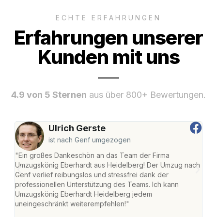
ECHTE ERFAHRUNGEN
Erfahrungen unserer
Kunden mit uns
4.9 von 5 Sternen
aus über 800+ Bewertungen.
Ulrich Gerste
ist nach Genf umgezogen
"Ein großes Dankeschön an das Team der Firma
"Di
Umzugskönig Eberhardt aus Heidelberg! Der Umzug nach
Hei
Genf verlief reibungslos und stressfrei dank der
Amst
professionellen Unterstützung des Teams. Ich kann
effi
Umzugskönig Eberhardt Heidelberg jedem
alle
uneingeschränkt weiterempfehlen!"
für 