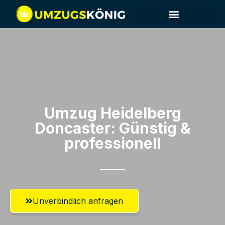
Umzug Heidelberg​
Doncaster: Günstig &
professionell​
Unverbindlich anfragen